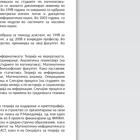
запишала на студиите по математика-
 се со звањето дипломиран инженер по
Во 1998 година ги завршила со одбрана
ометриски влезен поток и дискретно
нформатички науки. Во 2003 година, со
осни модели во системите за масовно
ички науки.
збрана за помлад асистент, во 1998 за
ент, а од 2008 е вонреден професор. Во
рство, преминува на овој факултет. Во
форматиката: Теорија на веројатноста,
ограмирање, Аналитичка геометрија (на
а студиите по математика), Математички
 Филозофскиот факултет. Како наставник
 и статистика, Теорија на информации,
ање, Математичка анализа, Операциони
а и Случајни процеси (на студиите по
ија-хемија и по историја и социологија
рија на информации, Случајни процеси и
стика со примена во градежната техника
о теорија на кодирање и криптографија.
та и странство со презентирање на свои
за наука на Р.Македонија, од кои еден
ник во 6 проекти финансирани од ФИНКИ.
ско и средно-стручно образование, како
Советот на Математичко-информатичката
ACT, како и на Секцијата за теорија на