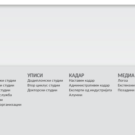
УПИСИ
КАДАР
МЕДИА
ки студии
Додипломски студии
Наставен кадар
Логоа
и студии
Втор циклус студии
Административен кадар
Екстензии
студии
Докторски студии
Експерти од индустријата
Позадини
 служба
Алумни
ии
 организации