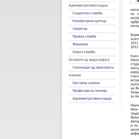
Административен кадар
мате
Студентска служба
на м
расп
Компјутерски центар
одбр
опсл
Секретар
Вери
Правна служба
асис
2011
Финансии
2013
Општа служба
Како
Експерти од индустријата
Мате
студ
Стручњаци од практиката
мето
изве
Алумни
Случ
истр
Наставни алумни
мате
на Ф
Професори во пензија
Теор
за п
Административен кадар
Науч
Има 
труд
била
Авто
и на
школ
инфо