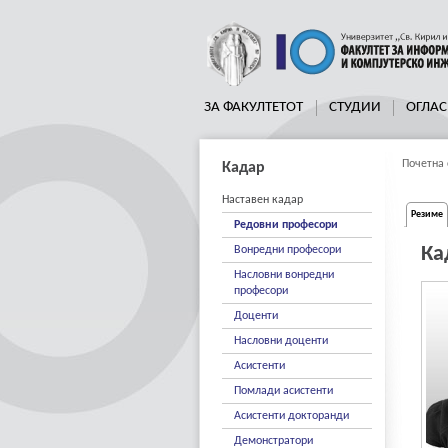
ЗА ФАКУЛТЕТОТ
СТУДИИ
ОГЛАС
Почетна 
Кадар
Наставен кадар
Резиме
Редовни професори
Ка
Вонредни професори
Насловни вонредни
професори
Доценти
Насловни доценти
Асистенти
Помлади асистенти
Асистенти докторанди
Демонстратори