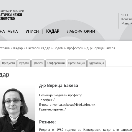
ЧПП
Контак
Мапа н
НА ТАБЛА
УПИСИ
КАДАР
ЛАБОРАТОРИИ
страна
»
Кадар
»
Наставен кадар
»
Редовни професори
»
д-р Верица Бакева
Предмети
Трудови
Проекти
Конференции
Презентации
Здруженија
дар
д-р Верица Бакева
Позиција:
Редовен професор
Телефон:
/
E-пошта:
verica.bakeva@finki.ukim.mk
Приемно време:
/
Резиме:
Родена е 1969 година во Кавадарци, каде што заврши