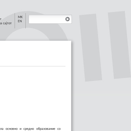
MK
т
EN
а сајтот
ла основно и средно образование со