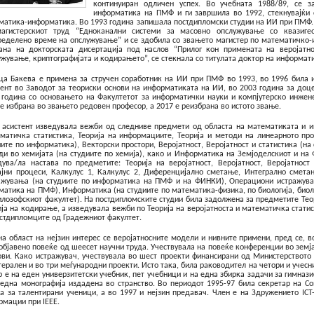
континуиран одличен успех. Во учебната 1988/89, се 
информатика на ПМФ и ги завршила во 1992, стекнувајќи
матика-информатика. Во 1993 година запишала постдипломски студии на ИИ при ПМФ. 
агистерскиот труд “Едноканални системи за масовно опслужување со квазиге
ределено време на опслужување” и се здобила со звањето магистер по математичко-и
ана на докторската дисертација под наслов “Прилог кон примената на веројатн
ужување, криптографијата и кодирањето”, се стекнала со титулата доктор на информат
ца Бакева е примена за стручен соработник на ИИ при ПМФ во 1993, во 1996 била и
тент во Заводот за теориски основи на информатиката на ИИ, во 2003 година за доц
 година со основањето на Факултетот за информатички науки и компјутерско инжене
 е избрана во звањето редовен професор, а 2017 е реизбрана во истото звање.
 асистент изведувала вежби од следниве предмети од областа на математиката и ин
матичка статистика, Теорија на информациите, Теорија и методи на линеарното пр
иите по информатика), Векторски простори, Веројатност, Веројатност и статистика (н
ди во хемијата (на студиите по хемија), како и Информатика на Земјоделскиот и на
дува/ла настава по предметите: Теорија на веројатност, Веројатност, Веројатност
ајни процеси,
Калкулус 1, Калкулус 2, Диференцијално сметање, Интегрално смет
ажувања (на студиите по информатика на ПМФ и на ФИНКИ), Операциони истражувањ
матика на ПМФ), Информатика (на студиите по математика-физика, по биологија, биолог
илозофскиот факултет). На постдипломските студии била задолжена за предметите Тео
ија на кодирање, а изведувала вежби по Теорија на веројатноста и математичка стати
остдипломците од Градежниот факултет.
на област на нејзин интерес се веројатносните модели и нивните примени, пред се, в
објавено повеќе од шеесет научни труда. Учествувала на повеќе конференции во земја
ови. Како истражувач, учествувала во шест проекти финансирани од Министерството 
терален и во три меѓународни проекти. Исто така, била раководител на четори и учес
р е на еден универзитетски учебник, пет учебници и на една збирка задачи за гимнази
 една монографија издадена во странство. Во периодот 1995-97 била секретар на 
а за талентирани ученици, а во 1997 и нејзин предавач. Член е на Здружението ICT-
рмации при IEEE.