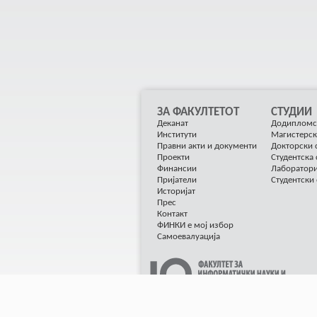
ЗА ФАКУЛТЕТОТ
СТУДИИ
Деканат
Додипломс
Институти
Магистерск
Правни акти и документи
Докторски 
Проекти
Студентска
Финансии
Лаборатор
Пријатели
Студентски
Историјат
Прес
Контакт
ФИНКИ е мој избор
Самоевалуација
© 2012 ФИНКИ Сите права се задржани, Разв