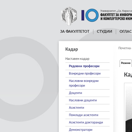
ЗА ФАКУЛТЕТОТ
СТУДИИ
ОГЛАС
Почетна 
Кадар
Наставен кадар
Резиме
Редовни професори
Ка
Вонредни професори
Насловни вонредни
професори
Доценти
Насловни доценти
Асистенти
Помлади асистенти
Асистенти докторанди
Демонстратори