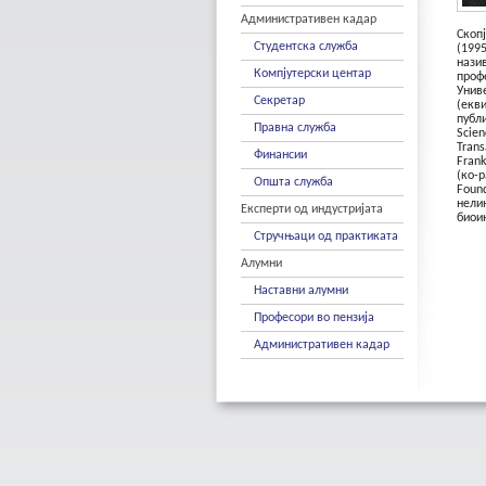
Административен кадар
Скоп
Студентска служба
(199
нази
Компјутерски центар
проф
Унив
Секретар
(екв
публ
Правна служба
Scie
Trans
Финансии
Frank
(ко-
Општа служба
Found
нели
Експерти од индустријата
биои
Стручњаци од практиката
Алумни
Наставни алумни
Професори во пензија
Административен кадар