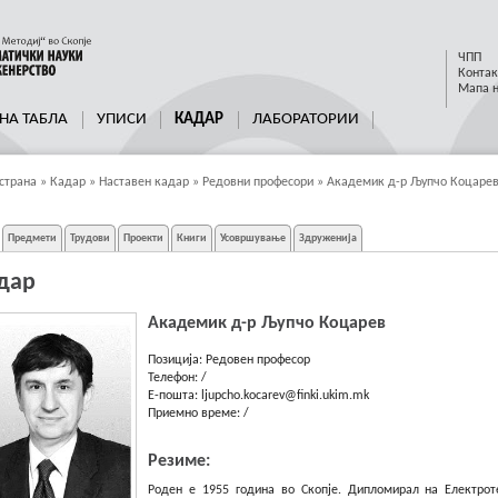
ЧПП
Контак
Мапа н
НА ТАБЛА
УПИСИ
КАДАР
ЛАБОРАТОРИИ
страна
»
Кадар
»
Наставен кадар
»
Редовни професори
»
Акaдемик д-р Љупчо Коцаре
Предмети
Трудови
Проекти
Книги
Усовршување
Здруженија
дар
Акaдемик д-р Љупчо Коцарев
Позиција:
Редовен професор
Телефон:
/
E-пошта:
ljupcho.kocarev@finki.ukim.mk
Приемно време:
/
Резиме:
Роден е 1955 година во Скопје. Дипломирал на Електрот