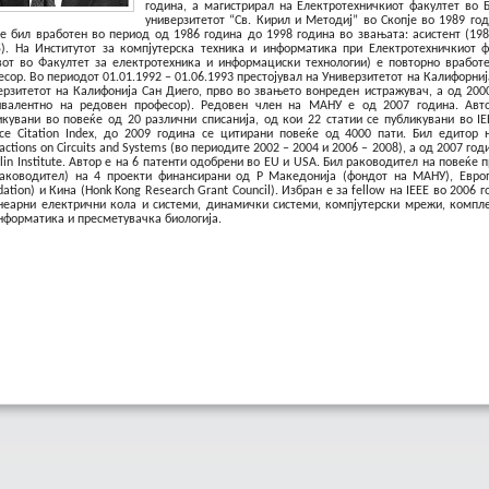
година, а магистрирал на Електротехничкиот факултет во 
универзитетот “Св. Кирил и Методиј” во Скопје во 1989 го
је
бил вработен во период од 1986 година до 1998 година во звањата: асистент (198
5). На
Институтот за компјутерска техника и информатика при Електротехничкиот ф
вот во Факултет за електротехника и информациски технологии)
е повторно вработ
есор. Во периодот 01.01.1992 – 01.06.1993 престојувал на Универзитетот на Калифорниј
ерзитетот на Калифонија Сан Диего, прво во звањето вонреден истражувач, а од 200
ивалентно на редовен професор). Редовен член на МАНУ е од 2007 година. Авт
икувани во повеќе од 20 различни списанија, од кои 22 статии се публикувани во IE
nce Citation Index, до 2009 година се цитирани повеќе од 4000 пати. Бил едитор 
actions on Circuits and Systems (во периодите 2002 – 2004 и 2006 – 2008), а од 2007 год
lin Institute. Автор е на 6 патенти одобрени во EU и USA. Бил раководител на повеќе 
раководител) на 4 проекти финансирани од Р Македонија (фондот на МАНУ), Европс
ation) и Кина (Honk Kong Research Grant Council). Избран е за fellow на IEEE во 2006 
неарни електрични кола и системи, динамички системи, компјутерски мрежи, компл
нформатика и пресметувачка биологија.