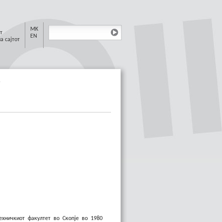
MK
т
EN
а сајтот
в
ехничкиот факултет во Скопје во 1980