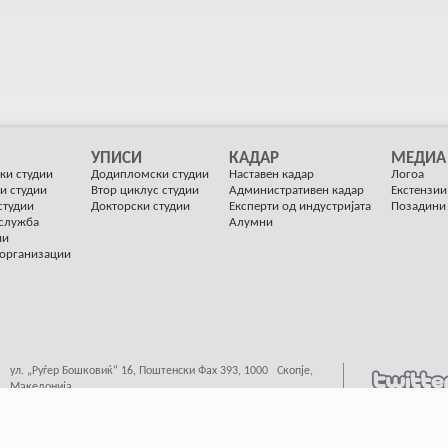
УПИСИ
КАДАР
МЕДИА
ки студии
Додипломски студии
Наставен кадар
Логоа
и студии
Втор циклус студии
Административен кадар
Екстензии
студии
Докторски студии
Експерти од индустријата
Позадини
 служба
Алумни
ии
 организации
ул. „Руѓер Бошковиќ“ 16, Поштенски Фах 393, 1000 Скопје,
Македонија
contact@finki.ukim.mk
иено од
4Ward
, Валиден код
XHTML
&
CSS