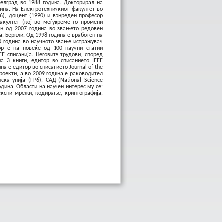
Белград во 1988 година. Докторирал на
дина. На
Електротехничкиот факултет во
6), доцент (1990) и вонреден професор
акултет (кој во меѓувреме го промени
ен од 2007 година во звањето редовен
а, Беркли. Од 1998 година е вработен на
0 година во научното звање истражувач
ор е на повеќе од 100 научни статии
EE списанија. Неговите трудови, според
на 3 книги, едитор во списанието IEEE
ина е едитор во списанието Journal of the
проекти, а во 2009 година е раководител
ка унија (FP6), САД (National Science
година. Области на научен интерес му се:
ексни мрежи, кодирање, криптографија,