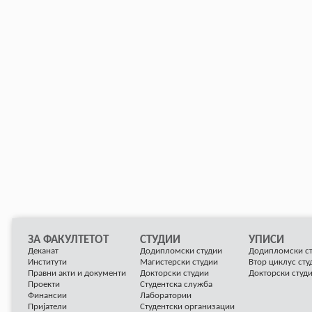
ЗА ФАКУЛТЕТОТ
СТУДИИ
УПИСИ
Деканат
Додипломски студии
Додипломски с
Институти
Магистерски студии
Втор циклус сту
Правни акти и документи
Докторски студии
Докторски студ
Проекти
Студентска служба
Финансии
Лаборатории
Пријатели
Студентски организации