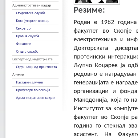
Административен кадар
Резиме:
Студентска служба
Компјутерски центар
Роден е 1982 година
Секретар
факултет во Скопје 
Правна служба
електротехника и инф
Финансии
Докторската дисерт
Општа служба
протеински интеракци
Експерти од индустријата
Љупчо Коцарев ја одб
Стручњаци од практиката
редовно е наградуван 
Алумни
генерацијата е награде
Наставни алумни
организации и фонда
Професори во пензија
Административен кадар
Македонија, која го н
Институтот за компјут
факултет во Скопје р
година го стекнал зв
асистент. На Факул