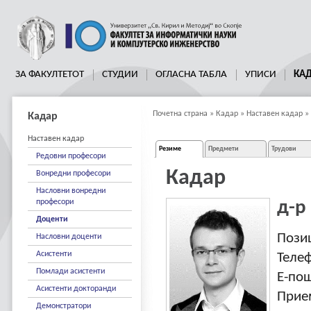
ЗА ФАКУЛТЕТОТ
СТУДИИ
ОГЛАСНА ТАБЛА
УПИСИ
КА
Почетна страна
»
Кадар
»
Наставен кадар
»
Кадар
Наставен кадар
Резиме
Предмети
Трудови
Редовни професори
Кадар
Вонредни професори
Насловни вонредни
професори
д-р
Доценти
Пози
Насловни доценти
Асистенти
Теле
Помлади асистенти
E-по
Асистенти докторанди
Прие
Демонстратори