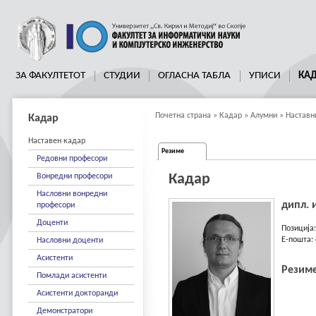
ЗА ФАКУЛТЕТОТ
СТУДИИ
ОГЛАСНА ТАБЛА
УПИСИ
КА
Почетна страна
»
Кадар
»
Алумни
»
Наставн
Кадар
Наставен кадар
Резиме
Редовни професори
Кадар
Вонредни професори
Насловни вонредни
дипл. 
професори
Доценти
Позиција
E-пошта:
Насловни доценти
Асистенти
Резиме
Помлади асистенти
Асистенти докторанди
Демонстратори