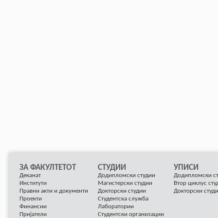
ЗА ФАКУЛТЕТОТ
СТУДИИ
УПИСИ
Деканат
Додипломски студии
Додипломски с
Институти
Магистерски студии
Втор циклус сту
Правни акти и документи
Докторски студии
Докторски студ
Проекти
Студентска служба
Финансии
Лаборатории
Пријатели
Студентски организации