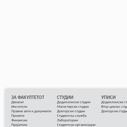
ЗА ФАКУЛТЕТОТ
СТУДИИ
УПИСИ
Деканат
Додипломски студии
Додипломски с
Институти
Магистерски студии
Втор циклус сту
Правни акти и документи
Докторски студии
Докторски студ
Проекти
Студентска служба
Финансии
Лаборатории
Пријатели
Студентски организации