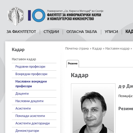
ЗА ФАКУЛТЕТОТ
СТУДИИ
ОГЛАСНА ТАБЛА
УПИСИ
КА
Почетна страна
»
Кадар
»
Наставен кадар
»
Кадар
Наставен кадар
Резиме
Редовни професори
Кадар
Вонредни професори
Насловни вонредни
д-р Да
професори
Доценти
Позиција
Насловни доценти
Резиме
Асистенти
Помлади асистенти
Асистенти докторанди
Демонстратори